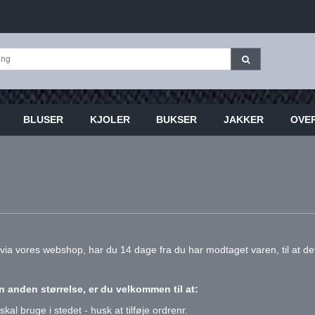
BLUSER
KJOLER
BUKSER
JAKKER
OVE
et via vores webshop, har du 14 dage fra du har modtaget varen, til at 
 en anden størrelse, er du velkommen til at:
l bruge i stedet - husk at tilføje ordrenr.