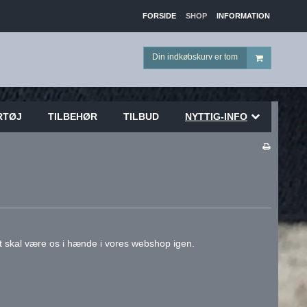
FORSIDE
SHOP
INFORMATION
Din indkøbskurv er tom
RTØJ
TILBEHØR
TILBUD
NYTTIG-INFO
det skal være os i hænde i vores webshop igen.