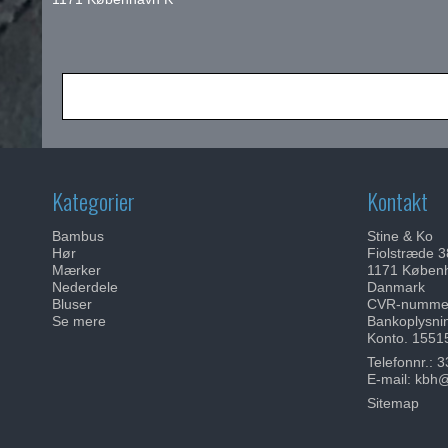
Kategorier
Kontakt
Bambus
Stine & Ko
Hør
Fiolstræde 3
Mærker
1171 Køben
Nederdele
Danmark
Bluser
CVR-nummer
Se mere
Bankoplysni
Konto. 1551
Telefonnr.:
3
E-mail
:
kbh@
Sitemap