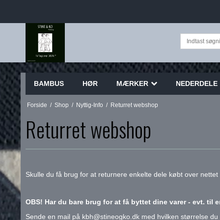
BAMBUS
HØR
MÆRKER
NEDERDELE
Forside
/
Shop
/
Nyttig-Info
/
Returret webshop
Returret webshop
Skulle du få brug for at returnere enkelte dele købt over nett
OBS! Har du bare brug for at få byttet dine varer - evt. til
Sende en mail på kbh@stineogko.dk med hvilken størrelse du ska