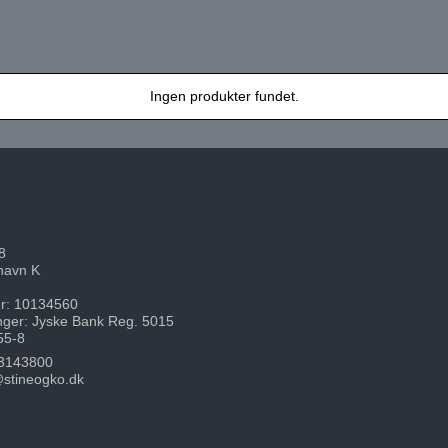
Ingen produkter fundet.
8
havn K
: 10134560
nger: Jyske Bank Reg. 5015
55-8
3143800
stineogko.dk