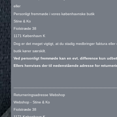
eller
Personligt fremmøde i vores københavnske butik
Stine & Ko
Fiolstræde 38
1171 København K
Dog er det meget vigtigt, at du stadig medbringer faktura elle
butik kører særskilt.
Ved personligt fremmøde kan en evt. difference kun udbet
Ellers henvises der til nedenstående adresse for returner
-------------------------------------------------------------------------------
Returneringsadresse Webshop
Webshop - Stine & Ko
Fiolstræde 38
1171 København K