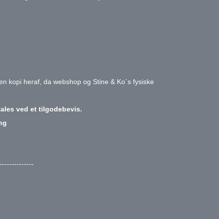
r en kopi heraf, da webshop og Stine & Ko´s fysiske
ales ved et tilgodebevis.
ing
--------------