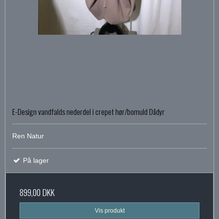
E-Design vandfalds nederdel i crepet hør/bomuld Dådyr
Ren Natur
På lager
899,00 DKK
Vis produkt