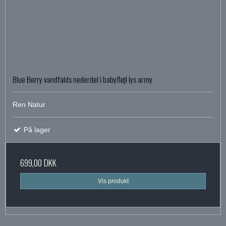
Blue Berry vandfalds nederdel i babyfløjl lys army
Ren Natur
På lager
699,00 DKK
Vis produkt