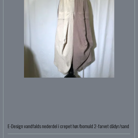
E-Design vandfalds nederdel i crepet hør/bomuld 2-farvet dådyr/sand