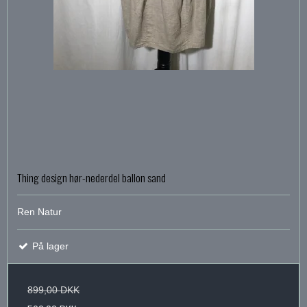
Thing design hør-nederdel ballon sand
Ren Natur
På lager
899,00 DKK