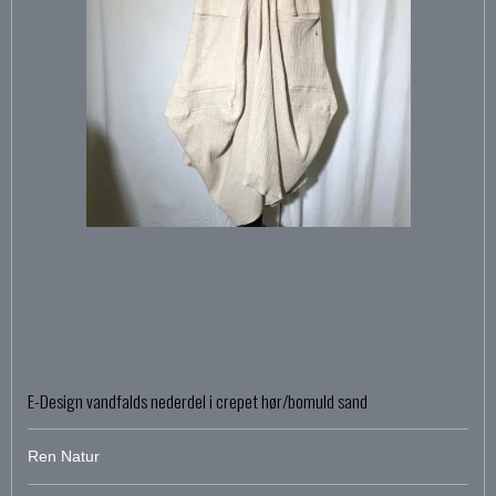
E-Design vandfalds nederdel i crepet hør/bomuld sand
Ren Natur