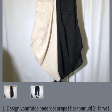
E-Design vandfalds nederdel crepet hør/bomuld 2-farvet