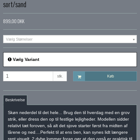
sort/sand
899,00 DKK
Vælg Størrelser
Vælg Variant
stk.
Køb
Beskrivelse
Skøn nederdel til det hele... Brug den til hverdag med en grov
strik, eller dress den op til festlige lejligheder. Modellen sidder
relativt tæt foroven, så alt det sjove starter først fra midten af
lårene og ned....Perfekt til at ens ben, kan synes lidt længere
rent visuelt. 2 dybe lommer foran gør at den også er praktisk til