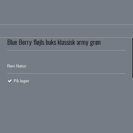
Blue Berry fløjls buks klassisk army grøn
Ren Natur
På lager