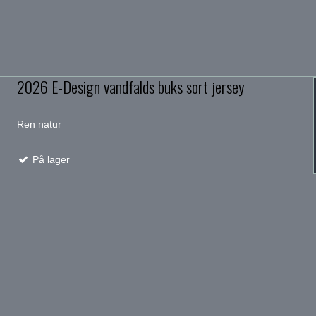
2026 E-Design vandfalds buks sort jersey
Ren natur
På lager