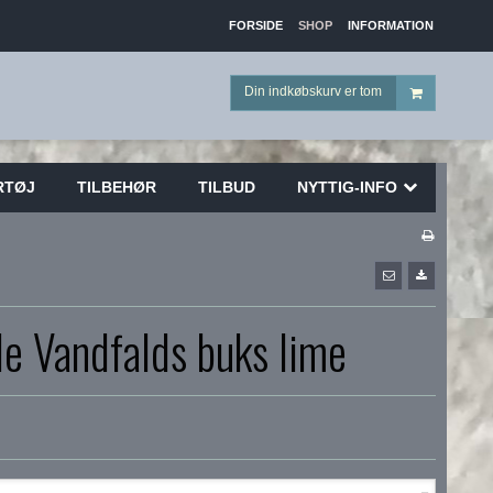
FORSIDE
SHOP
INFORMATION
Din indkøbskurv er tom
RTØJ
TILBEHØR
TILBUD
NYTTIG-INFO
le Vandfalds buks lime