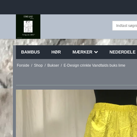
BAMBUS
HØR
MÆRKER
NEDERDELE
Forside
/
Shop
/
Bukser
/
E-Design crinkle Vandfalds buks lime