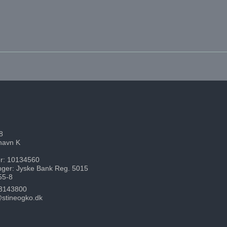
8
havn K
: 10134560
nger: Jyske Bank Reg. 5015
55-8
3143800
stineogko.dk