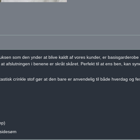
sen som den ynder at blive kaldt af vores kunder, er basisgarderobe nå
 at afslutningen i benene er skråt skåret. Perfekt til at ens ben, kan sy
astisk crinkle stof gør at den bare er anvendelig til både hverdag og fe
mp)
i sidesøm