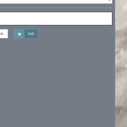
stk.
Køb