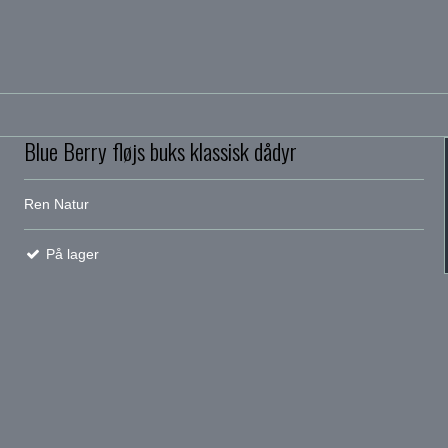
Blue Berry fløjs buks klassisk dådyr
Ren Natur
På lager