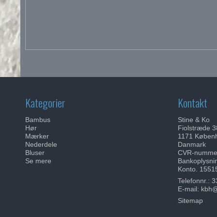
Kategorier
Kontakt
Bambus
Stine & Ko
Hør
Fiolstræde 3
Mærker
1171 Køben
Nederdele
Danmark
Bluser
CVR-nummer
Se mere
Bankoplysni
Konto. 1551
Telefonnr.:
3
E-mail
:
kbh@
Sitemap