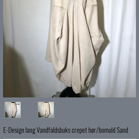
E-Design lang Vandfaldsbuks crepet hør/bomuld Sand