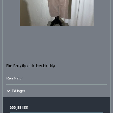
Blue Berry fløjs buks klassisk dådyr
Ren Natur
På lager
599,00 DKK