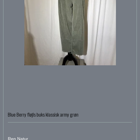
Blue Berry fløjls buks klassisk army grøn
Ren Natur