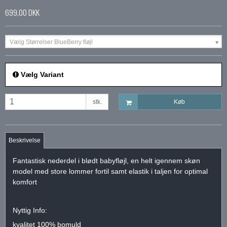
699,00 DKK
Vælg Størrelser BlueBerry fløjl
Vælg Variant
stk.
Køb
Beskrivelse
Fantastisk nederdel i blødt babyfløjl, en helt igennem skøn
model med store lommer fortil samt elastik i taljen for optimal
komfort
Nyttig Info:
kvalitet 100% bomuld