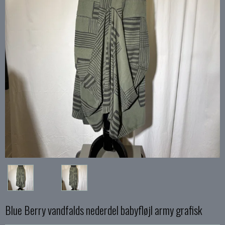
Blue Berry vandfalds nederdel babyfløjl army grafisk